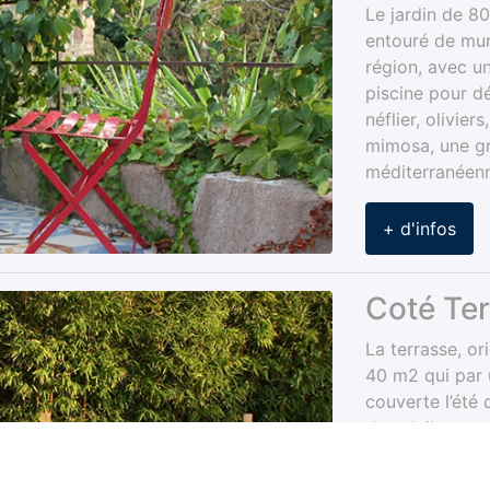
Le jardin de 8
entouré de mur
région, avec u
piscine pour dé
néflier, olivier
mimosa, une gr
méditerranéenn
+ d'infos
Coté Te
La terrasse, o
40 m2 qui par u
couverte l’été 
du soleil ; avec
la montagne de
fin d’après- mi