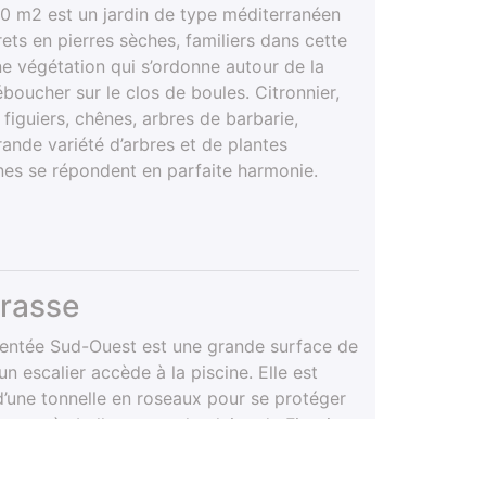
00 m2 est un jardin de type méditerranéen
ets en pierres sèches, familiers dans cette
ne végétation qui s’ordonne autour de la
boucher sur le clos de boules. Citronnier,
s, figuiers, chênes, arbres de barbarie,
ande variété d’arbres et de plantes
es se répondent en parfaite harmonie.
rrasse
rientée Sud-Ouest est une grande surface de
n escalier accède à la piscine. Elle est
d’une tonnelle en roseaux pour se protéger
 une très belle vue sur la plaine de Figari et
 l’Umu di Cagna. C’est un vrai paradis en
di pour l’apéritif et le diner avec comme